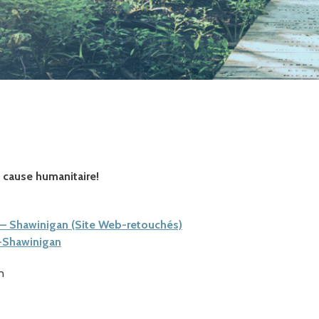
e cause humanitaire!
s – Shawinigan (Site Web-retouchés)
s-Shawinigan
n