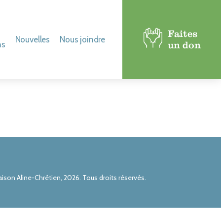
Faites
Nouvelles
Nous joindre
ns
un don
t revue de presse
iques
els
ison Aline-Chrétien, 2026. Tous droits réservés.