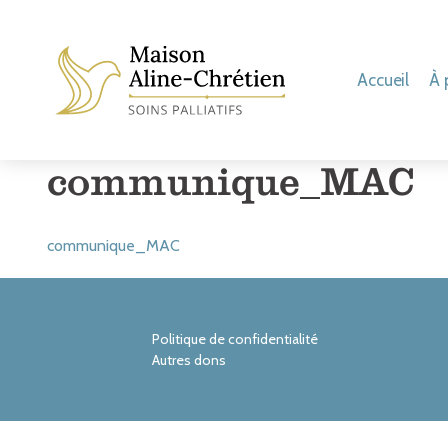
Accueil
À 
Mission
La
communique_MAC
Valeurs
Mo
Philosophie
No
Mme Aline C
Hi
communique_MAC
Visite virtuel
Politique de confidentialité
Autres dons