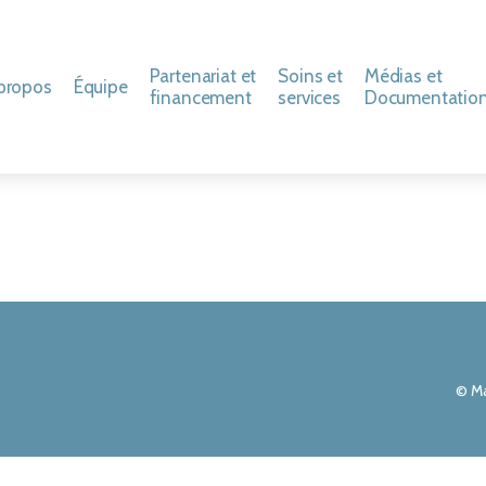
Partenariat et
Soins et
Médias et
propos
Équipe
financement
services
Documentatio
 Corporation des Trois Colombes
Personnel aux soins
Activités de financement
Critères d’admission
Communiqués e
t de la présidente
Médecins
Nos partenaires
Territoires desservis
Guides et polit
tre ambassadeur
Bénévoles
FAQ
Code d’éthique
hrétien
storique et faits saillants
Gestionnaires et personnel de soutien
Rapports annu
le
© Ma