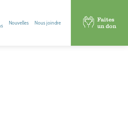
Faites
Nouvelles
Nous joindre
ns
un don
t revue de presse
iques
els