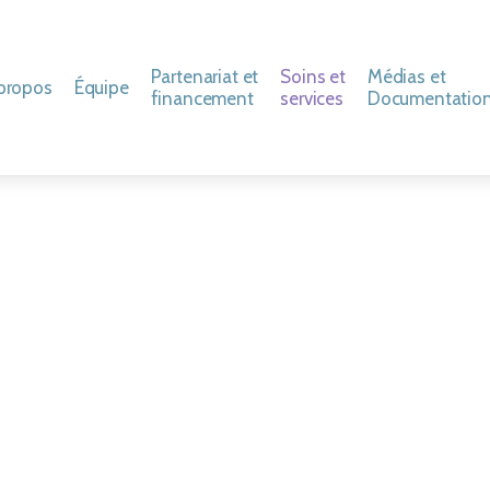
Partenariat et
Soins et
Médias et
propos
Équipe
financement
services
Documentatio
 Corporation des Trois Colombes
Personnel aux soins
Activités de financement
Critères d’admission
Communiqués e
t de la présidente
Médecins
Nos partenaires
Territoires desservis
Guides et polit
tre ambassadeur
Bénévoles
FAQ
Code d’éthique
hrétien
storique et faits saillants
Gestionnaires et personnel de soutien
Rapports annu
le