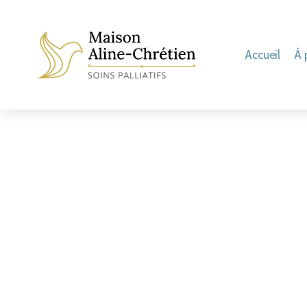
Accueil
À 
Mission
La
Valeurs
Mo
Philosophie
No
Mme Aline C
Hi
Visite virtuel